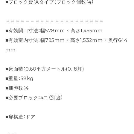
■ブロック費：Aタイプ（ブロック個数：4）
＝＝＝＝＝＝＝＝＝＝＝＝＝＝＝＝＝＝＝＝
■有効開口寸法：幅578mm × 高さ1,455mm
■有効室内寸法：幅795mm × 高さ1,532mm × 奥行644
mm
■床面積：0.60平方メートル(0.18坪)
■重量：58kg
■梱包数：4
■必要ブロック：4コ（別途）
■扉構造：ドア