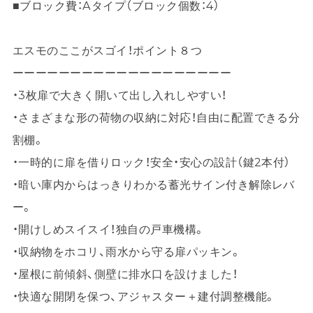
■ブロック費：Aタイプ（ブロック個数：4）
エスモのここがスゴイ！ポイント８つ
ーーーーーーーーーーーーーーーーーーー
・3枚扉で大きく開いて出し入れしやすい！
・さまざまな形の荷物の収納に対応！自由に配置できる分
割棚。
・一時的に扉を借りロック！安全・安心の設計（鍵2本付）
・暗い庫内からはっきりわかる蓄光サイン付き解除レバ
ー。
・開けしめスイスイ！独自の戸車機構。
・収納物をホコリ、雨水から守る扉パッキン。
・屋根に前傾斜、側壁に排水口を設けました！
・快適な開閉を保つ、アジャスター＋建付調整機能。