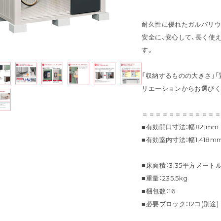
耐久性に優れたガルバリウ
安全に、安心して、長く使
す。
「収納するものの大きさ」
リエーションからお選びく
＝＝＝＝＝＝＝＝＝＝＝
■有効開口寸法：幅821mm ×
■有効室内寸法：幅1,418mm ×
■床面積：3.35平方メートル(1
■重量：235.5kg
■梱包数：16
■必要ブロック：12コ(別途)