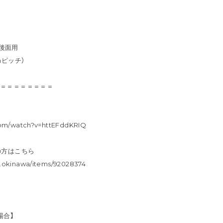
・後面用
ピッチ）
＝＝＝＝＝＝＝＝＝
com/watch?v=httEFddKRIQ
の方はこちら
.okinawa/items/92028374
場合】