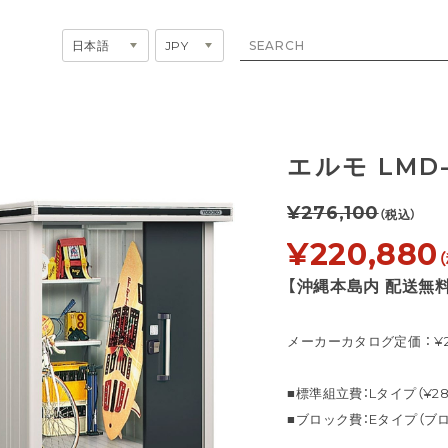
エルモ LMD-
¥276,100
（税込）
¥220,880
【沖縄本島内 配送無料
メーカーカタログ定価 ： ¥27
■標準組立費：Lタイプ（¥28,
■ブロック費：Eタイプ（ブロ