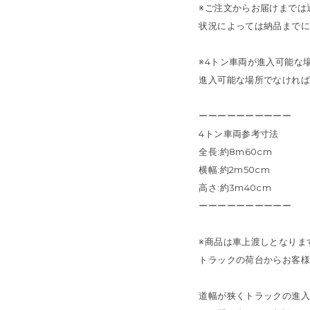
※ご注文からお届けまでは通
状況によっては納品までに
※4トン車両が進入可能な
進入可能な場所でなければ
ーーーーーーーーーー
4トン車両参考寸法
全長:約8m60cm
横幅:約2m50cm
高さ:約3m40cm
ーーーーーーーーーー
※商品は車上渡しとなりま
トラックの荷台からお客様
道幅が狭くトラックの進