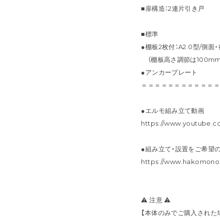
■扉構造：2連片引き戸
■標準
●棚板2枚付：A2.0型/側面
（棚板高さ調節は100mm
●アンカープレート
＝＝＝＝＝＝＝＝＝＝＝
●エルモ組み立て動画
https://www.youtube.
●組み立て・設置をご希望
https://www.hakomono
⚠ 注意 ⚠
【本体のみでご購入された