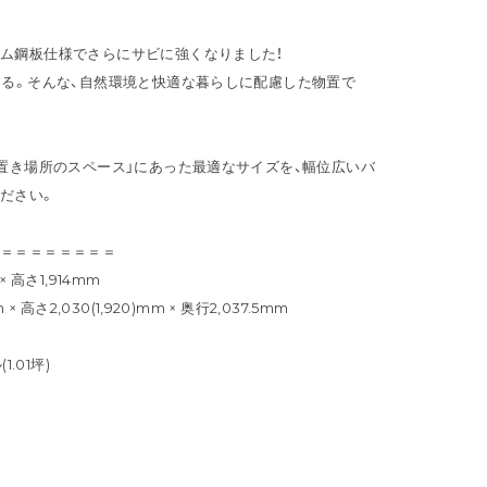
ム鋼板仕様でさらにサビに強くなりました！
える。そんな、自然環境と快適な暮らしに配慮した物置で
「置き場所のスペース」にあった最適なサイズを、幅位広いバ
ださい。
＝＝＝＝＝＝＝＝＝
 高さ1,914mm
 高さ2,030(1,920)mm × 奥行2,037.5mm
.01坪)