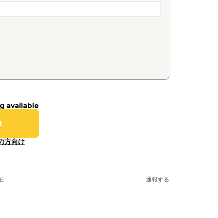
g available
t
の方向け
NE
通報する