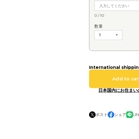
0
/
10
数量
International shippin
Add to car
日本国内にお住まい
ポスト
シェア
LI