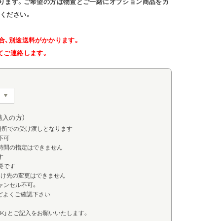
ります。ご希望の方は物置とご一緒にオプション商品をカ
ください。
合、別途送料がかかります。
てご連絡します。
購入の方）
場所での受け渡しとなります
不可
け時間の指定はできません
す
要です
届け先の変更はできません
ャンセル不可。
どよくご確認下さい
OK」とご記入をお願いいたします。