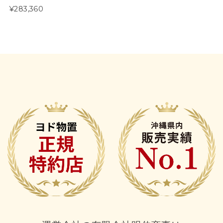
¥283,360