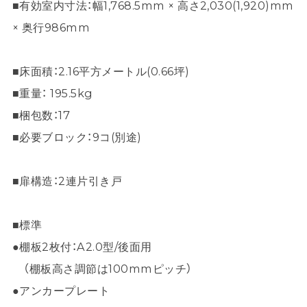
■有効室内寸法：幅1,768.5mm × 高さ2,030(1,920)mm
× 奥行986mm
■床面積：2.16平方メートル(0.66坪)
■重量： 195.5kg
■梱包数：17
■必要ブロック：9コ(別途)
■扉構造：2連片引き戸
■標準
●棚板2枚付：A2.0型/後面用
（棚板高さ調節は100mmピッチ）
●アンカープレート