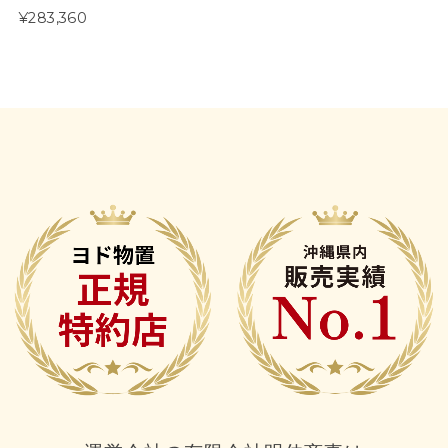
¥283,360