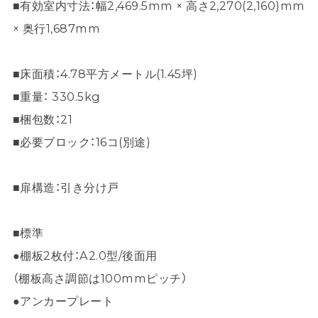
■有効室内寸法：幅2,469.5mm × 高さ2,270(2,160)mm
× 奥行1,687mm
■床面積：4.78平方メートル(1.45坪)
■重量： 330.5kg
■梱包数：21
■必要ブロック：16コ(別途)
■扉構造：引き分け戸
■標準
●棚板2枚付：A2.0型/後面用
（棚板高さ調節は100mmピッチ）
●アンカープレート