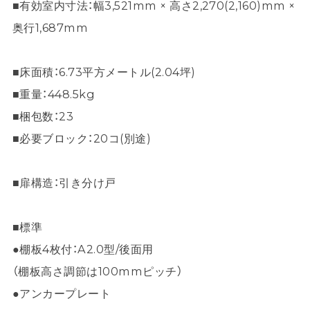
■有効室内寸法：幅3,521mm × 高さ2,270(2,160)mm ×
奥行1,687mm
■床面積：6.73平方メートル(2.04坪)
■重量：448.5kg
■梱包数：23
■必要ブロック：20コ(別途)
■扉構造：引き分け戸
■標準
●棚板4枚付：A2.0型/後面用
（棚板高さ調節は100mmピッチ）
●アンカープレート