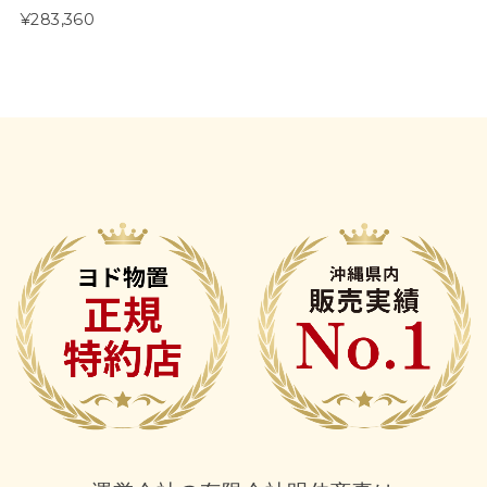
¥283,360