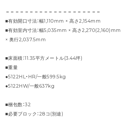
＝＝＝＝＝＝＝＝＝＝＝＝＝＝＝＝＝＝＝＝
■有効開口寸法：幅1,110mm × 高さ2,154mm
■有効室内寸法：幅5,035mm × 高さ2,270(2,160)mm
× 奥行2,037.5mm
■床面積：11.35平方メートル(3.44坪)
■重量
●5122HL・HR/一般599.5kg
●5122HW/一般637kg
■梱包数：32
■必要ブロック：28コ(別途)