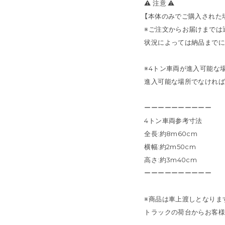
⚠ 注意 ⚠
【本体のみでご購入された
※ご注文からお届けまでは通
状況によっては納品までに
※4トン車両が進入可能な
進入可能な場所でなければ
ーーーーーーーーーー
4トン車両参考寸法
全長:約8m60cm
横幅:約2m50cm
高さ:約3m40cm
ーーーーーーーーーー
※商品は車上渡しとなりま
トラックの荷台からお客様