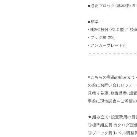
■必要ブロック（基本棟）：9
■標準
・棚板2枚付（A2.0型 ／ 後
・フック棒1本付
・アンカープレート付
＝＝＝＝＝＝＝＝＝＝＝
※こちらの商品の組み立て
の前にお問い合わせフォー
見積り希望、物置品番、設
事前に現地調査をご希望の
★組み立て・設置費用の目
◎標準組立費:カタログ定
◎ブロック費(レベル調整費