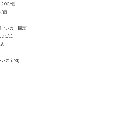
200/個
0/個
隅アンカー固定)
00/式
/式
ンレス金物)