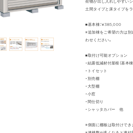
荷物が出し入れしやすいシ
土間タイプと床タイプをラ
■基本棟：¥385,000
※追加棟をご希望の方は別
わせください。
■取付け可能オプション
・結露低減材付屋根（基本棟
・トイセット
・別売棚
・大型棚
・小窓
・間仕切り
・シャッタカバー 他
※側面に棚板は取付けでき
※連棟数が多くなると連結