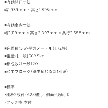
■有効開口寸法
幅1,939mm × 高さ1,895mm
■有効室内寸法
幅2,119mm × 高さ2,097mm × 奥行2,388mm
■床面積：5.67平方メートル（1.72坪）
■重量：［一般］368.5kg
■梱包数：［一般］20
■必要ブロック（基本棟）：15コ（別途）
■標準
・棚板2枚付（A2.0型 ／ 側面・後面用）
・フック棒1本付