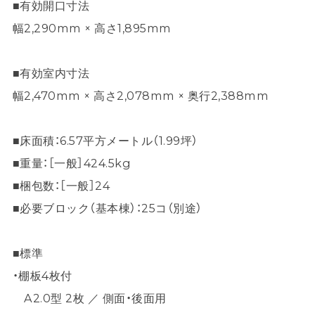
■有効開口寸法
幅2,290mm × 高さ1,895mm
■有効室内寸法
幅2,470mm × 高さ2,078mm × 奥行2,388mm
■床面積：6.57平方メートル（1.99坪）
■重量：［一般］424.5kg
■梱包数：［一般］24
■必要ブロック（基本棟）：25コ（別途）
■標準
・棚板4枚付
A2.0型 2枚 ／ 側面・後面用